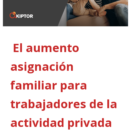
El aumento
asignación
familiar para
trabajadores de la
actividad privada